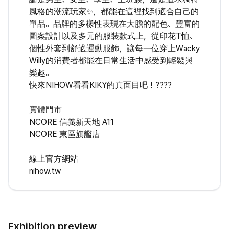
風格的潮流玩家✨，都能在這裡找到適合自己的
單品。品牌的多樣性表現在大膽的配色、豐富的
圖案設計以及多元的服裝款式上，從印花T恤、
個性外套到舒適運動服飾，讓每一位穿上Wacky
Willy的消費者都能在日常生活中感受到輕鬆與
樂趣。
快來NIHOW看看KIKY的真面目吧！????
實體門市
NCORE 信義新天地 A11
NCORE 東區旗艦店
線上官方網站
nihow.tw
Exhibition preview