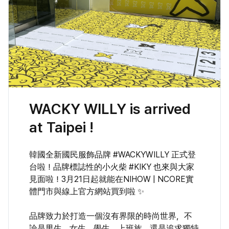
WACKY WILLY is arrived
at Taipei !
韓國全新國民服飾品牌
#WACKYWILLY
正式登
台啦！品牌標誌性的小火柴
#KIKY
也來與大家
見面啦！3月21日起就能在NIHOW | NCORE實
體門市與線上官方網站買到啦 ✨
品牌致力於打造一個沒有界限的時尚世界，不
論是男生、女生、學生、上班族，還是追求獨特