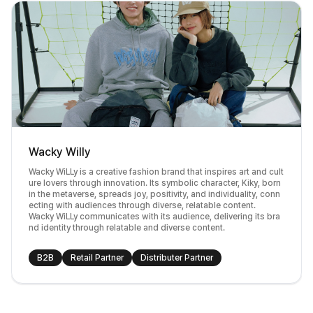
Wacky Willy
Wacky WiLLy is a creative fashion brand that inspires art and cult
ure lovers through innovation. Its symbolic character,
Kiky
, born
in the metaverse, spreads joy, positivity, and individuality, conn
ecting with audiences through diverse, relatable content.
Wacky WiLLy communicates with its audience, delivering its bra
nd identity through relatable and diverse content.
B2B
Retail Partner
Distributer Partner